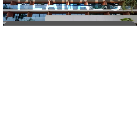
PLANADS
Brasil
Alameda Terracota, 185 - Cj. 501, Cerâmica,
São Caetano do Sul
(11) 5555-1362
contato@planads.us
Estados Unidos
2121 S Hiawassee Rd, suite 228, Orlando, FL 32835,