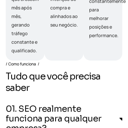
constantemente
mês após
compra e
para
mês,
alinhados ao
melhorar
gerando
seu negócio.
posições e
tráfego
performance.
constante e
qualificado.
Como funciona
Tudo que você precisa
saber
01. SEO realmente
funciona para qualquer