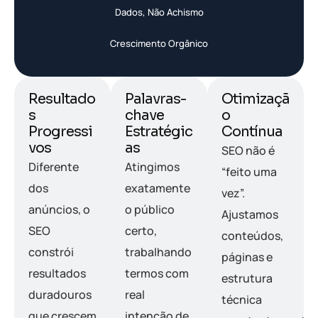
Dados, Não Achismo
Crescimento Orgânico
Resultado
Palavras-
Otimizaçã
s
chave
o
Progressi
Estratégic
Contínua
vos
as
SEO não é
Diferente
Atingimos
“feito uma
dos
exatamente
vez”.
anúncios, o
o público
Ajustamos
SEO
certo,
conteúdos,
constrói
trabalhando
páginas e
resultados
termos com
estrutura
duradouros
real
técnica
que crescem
intenção de