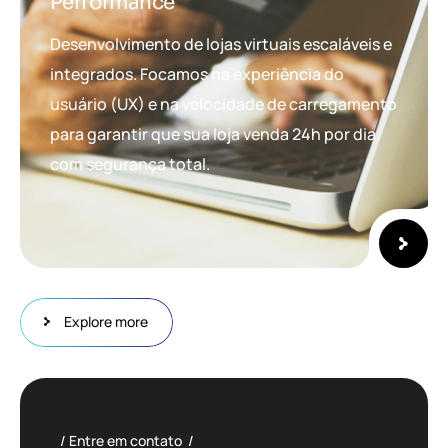
Performance
Desenvolvimento de lojas virtuais escaláveis e
integrados. Focamos na experiência do
usuário (UX) e na velocidade de carregamento
para garantir que sua loja venda 24h por dia
com segurança total.
Explore more
Entre em contato