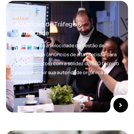
Aquisição de Tráfego &
Visibilidade
Combinamos a velocidade da Gestão de
Tráfego Pago (anúncios de alta precisão para
leads imediatos) com a solidez do SEO técnico
para construir sua autoridade orgânica a
longo prazo.