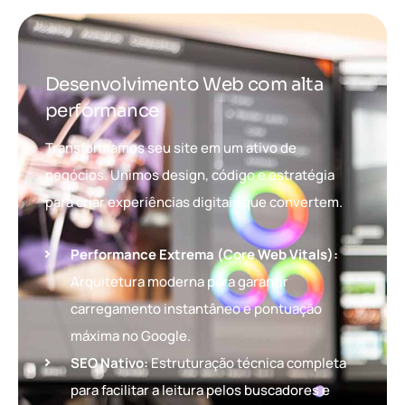
Desenvolvimento Web com alta
performance
Transformamos seu site em um ativo de
negócios. Unimos design, código e estratégia
para criar experiências digitais que convertem.
Performance Extrema (Core Web Vitals):
Arquitetura moderna para garantir
carregamento instantâneo e pontuação
máxima no Google.
SEO Nativo:
Estruturação técnica completa
para facilitar a leitura pelos buscadores e