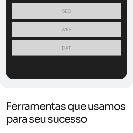
SEO
WEB
DAT
F
e
r
r
a
m
e
n
t
a
s
q
u
e
u
s
a
m
o
s
p
a
r
a
s
e
u
s
u
c
e
s
s
o