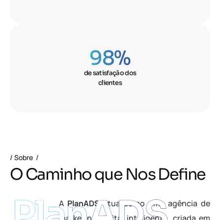
98
%
de satisfação dos
clientes
Sobre
O
C
a
m
i
n
h
o
q
u
e
N
o
s
D
e
f
i
n
e
PlanADS
A
PlanADS
atua como uma agência de
marketing digital inteligente, criada em