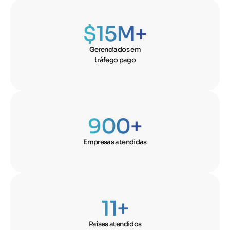
$
15
M+
Gerenciados em
tráfego pago
900
+
Empresas atendidas
11
+
Países atendidos