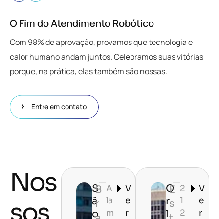
O Fim do Atendimento Robótico
Com 98% de aprovação, provamos que tecnologia e
calor humano andam juntos. Celebramos suas vitórias
porque, na prática, elas também são nossas.
Entre em contato
Nos
S
O
B
A
V
E
2
V
ã
r
la
e
1
e
sos
r
s
o
m
r
l
2
r
a
t