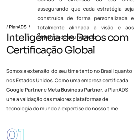
assegurando que cada estratégia seja
construída de forma personalizada e
PlanADS
totalmente alinhada à visão e aos
I
n
t
e
l
i
g
ê
n
c
i
a
d
e
D
a
d
o
s
c
o
m
objetivos do seu negócio.
C
e
r
t
i
f
i
c
a
ç
ã
o
G
l
o
b
a
l
Somos a extensão do seu time tanto no Brasil quanto
nos Estados Unidos. Como uma empresa certificada
Google Partner
e
Meta Business Partner
, a PlanADS
une a validação das maiores plataformas de
tecnologia do mundo à expertise do nosso time.
01