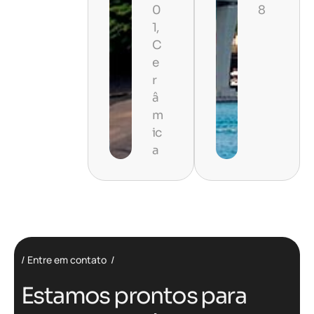
0
8
1,
C
e
r
â
m
ic
a
Entre em contato
Estamos prontos para