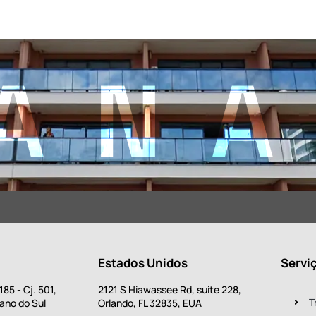
AN
Estados Unidos
Servi
85 - Cj. 501,
2121 S Hiawassee Rd, suite 228,
T
ano do Sul
Orlando, FL 32835, EUA